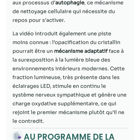
possible lors
aux processus d’
autophagie
, ce mécanisme
de votre visite.
de nettoyage cellulaire qui nécessite du
Si vous refusez
repos pour s’activer.
ces cookies,
certaines
La vidéo introduit également une piste
fonctionnalités
disparaîtront
moins connue : l’opacification du cristallin
du site Web.
pourrait être un
mécanisme adaptatif
face à
la surexposition à la lumière bleue des
Marketing
environnements intérieurs modernes. Cette
En partageant
fraction lumineuse, très présente dans les
votre intérêt et
éclairages LED, stimule en continu le
votre
système nerveux sympathique et génère une
comportement
lorsque vous
charge oxydative supplémentaire, ce qui
visitez notre
rejoint le premier mécanisme plutôt qu’il ne
site, vous
le contredit.
augmentez les
chances de
AU PROGRAMME DE LA
voir du