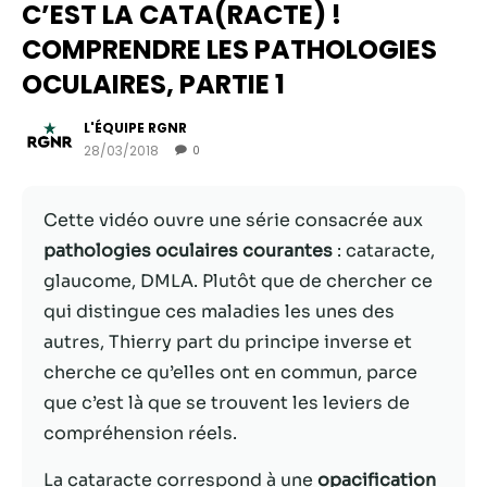
C’EST LA CATA(RACTE) !
COMPRENDRE LES PATHOLOGIES
OCULAIRES, PARTIE 1
L'ÉQUIPE RGNR
28/03/2018
0
Cette vidéo ouvre une série consacrée aux
pathologies oculaires courantes
: cataracte,
glaucome, DMLA. Plutôt que de chercher ce
Nécessaire
qui distingue ces maladies les unes des
Ces cookies ne
autres, Thierry part du principe inverse et
sont pas
facultatifs. Ils
cherche ce qu’elles ont en commun, parce
sont
que c’est là que se trouvent les leviers de
nécessaires au
compréhension réels.
fonctionnement
du site Web.
La cataracte correspond à une
opacification