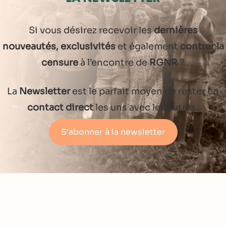
Si vous désirez recevoir les
dernières
nouveautés, exclusivités
et également
contrer la
censure
à l’encontre de
RGNR
?
La
Newsletter
est le parfait moyen de rester en
contact direct
les uns avec les autres.
S'abonner à la newsletter