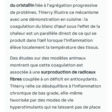
du cristallin
liée à l’agrégation progressive
Statistiques
de protéines. Thierry illustre ce mécanisme
Afin que nous
avec une démonstration en cuisine : la
puissions
coagulation du blanc d’œuf sous l’effet de la
améliorer la
fonctionnalité
chaleur est un parallèle direct de ce qui se
et la structure
produit dans l’œil lorsque l’inflammation
du site Web,
élève localement la température des tissus.
en fonction
de la façon
Des études sur des modèles animaux
dont le site
Web est
montrent que cette coagulation est
utilisé.
associée à une
surproduction de radicaux
libres
couplée à un déficit en antioxydants.
Thierry relie ce déséquilibre à l’inflammation
Experience
Afin que notre
chronique de bas grade, elle-même
site Web
favorisée par des modes de vie
fonctionne
hyperstimulants qui ne laissent pas de place
aussi bien que