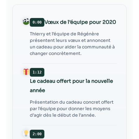
possible lors
de votre visite.
Si vous refusez
ces cookies,
Vœux de l’équipe pour 2020
0:00
certaines
fonctionnalités
Thierry et l’équipe de Régénère
disparaîtront
présentent leurs vœux et annoncent
du site Web.
un cadeau pour aider la communauté à
changer concrètement.
Marketing
1:12
En partageant
Le cadeau offert pour la nouvelle
votre intérêt et
votre
année
comportement
lorsque vous
Présentation du cadeau concret offert
visitez notre
par l’équipe pour donner les moyens
site, vous
d’agir dès le début de l’année.
augmentez les
chances de
voir du
2:00