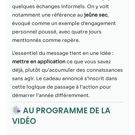
quelques échanges informels. On y voit
Statistiques
notamment une référence au
jeûne sec
,
Afin que nous
évoqué comme un exemple d’engagement
puissions
personnel poussé, avec quatre jours
améliorer la
fonctionnalité
mentionnés comme repère.
et la structure
du site Web,
L’essentiel du message tient en une idée :
en fonction
mettre en application
ce que vous savez
de la façon
déjà, plutôt qu’accumuler des connaissances
dont le site
Web est
sans agir. Le cadeau annoncé s’inscrit dans
utilisé.
cette logique de passage à l’action pour
démarrer l’année différemment.
Experience
AU PROGRAMME DE LA
Afin que notre
site Web
VIDÉO
fonctionne
aussi bien que