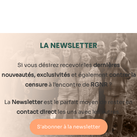
LA NEWSLETTER
Si vous désirez recevoir les
dernières
nouveautés, exclusivités
et également
contrer la
censure
à l’encontre de
RGNR
?
La
Newsletter
est le parfait moyen de rester en
contact direct
les uns avec les autres.
S'abonner à la newsletter