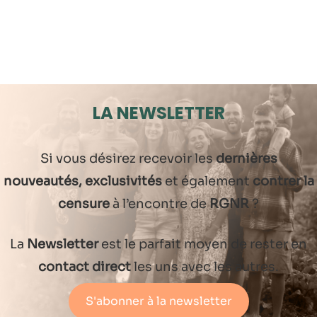
LA NEWSLETTER
Si vous désirez recevoir les
dernières
nouveautés, exclusivités
et également
contrer la
censure
à l’encontre de
RGNR
?
La
Newsletter
est le parfait moyen de rester en
contact direct
les uns avec les autres.
S'abonner à la newsletter