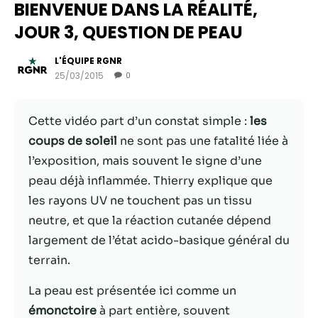
BIENVENUE DANS LA RÉALITÉ,
JOUR 3, QUESTION DE PEAU
L'ÉQUIPE RGNR
25/03/2015
0
Cette vidéo part d’un constat simple :
les
coups de soleil
ne sont pas une fatalité liée à
l’exposition, mais souvent le signe d’une
peau déjà inflammée. Thierry explique que
Nécessaire
les rayons UV ne touchent pas un tissu
Ces cookies ne
neutre, et que la réaction cutanée dépend
sont pas
largement de l’état acido-basique général du
facultatifs. Ils
sont
terrain.
nécessaires au
fonctionnement
La peau est présentée ici comme un
du site Web.
émonctoire
à part entière, souvent