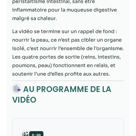
possible lors
péristaltisme intestinal, sans être
de votre visite.
inflammatoire pour la muqueuse digestive
Si vous refusez
malgré sa chaleur.
ces cookies,
certaines
La vidéo se termine sur un rappel de fond :
fonctionnalités
disparaîtront
nourrir la peau, ce n’est pas cibler un organe
du site Web.
isolé, c’est nourrir l’ensemble de l’organisme.
Les quatre portes de sortie (reins, intestins,
poumons, peau) fonctionnent en relais, et
Marketing
En partageant
soutenir l’une d’elles profite aux autres.
votre intérêt et
votre
AU PROGRAMME DE LA
comportement
VIDÉO
lorsque vous
visitez notre
site, vous
augmentez les
chances de
voir du
0:00