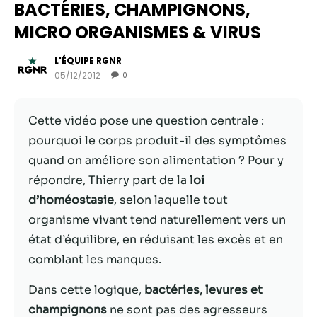
BACTÉRIES, CHAMPIGNONS,
MICRO ORGANISMES & VIRUS
L'ÉQUIPE RGNR
05/12/2012
0
Cette vidéo pose une question centrale :
pourquoi le corps produit-il des symptômes
quand on améliore son alimentation ? Pour y
répondre, Thierry part de la
loi
Nécessaire
d’homéostasie
, selon laquelle tout
Ces cookies ne
organisme vivant tend naturellement vers un
sont pas
état d’équilibre, en réduisant les excès et en
facultatifs. Ils
sont
comblant les manques.
nécessaires au
fonctionnement
Dans cette logique,
bactéries, levures et
du site Web.
champignons
ne sont pas des agresseurs