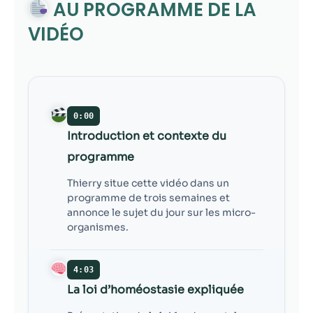
contenu et des
AU PROGRAMME DE LA
offres
VIDÉO
personnalisés.
0:00
Introduction et contexte du
programme
Thierry situe cette vidéo dans un
programme de trois semaines et
annonce le sujet du jour sur les micro-
organismes.
4:03
La loi d’homéostasie expliquée