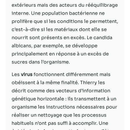
extérieurs mais des acteurs du rééquilibrage
Statistiques
interne. Une population bactérienne ne
Afin que nous
prolifère que si les conditions le permettent,
puissions
c’est-à-dire si les matériaux dont elle se
améliorer la
nourrit sont présents en excès. Le candida
fonctionnalité
et la structure
albicans, par exemple, se développe
du site Web,
principalement en réponse à un excès de
en fonction
sucres dans l’organisme.
de la façon
dont le site
Web est
Les
virus
fonctionnent différemment mais
utilisé.
obéissent à la même finalité. Thierry les
décrit comme des vecteurs d’information
génétique horizontale : ils transmettent à un
Experience
Afin que notre
organisme les instructions nécessaires pour
site Web
réaliser un nettoyage que les processus
fonctionne
habituels n’ont pas suffi à accomplir. Une
aussi bien que