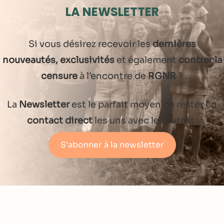
LA NEWSLETTER
Si vous désirez recevoir les
dernières
nouveautés, exclusivités
et également
contrer la
censure
à l’encontre de
RGNR
?
La
Newsletter
est le parfait moyen de rester en
contact direct
les uns avec les autres.
S'abonner à la newsletter