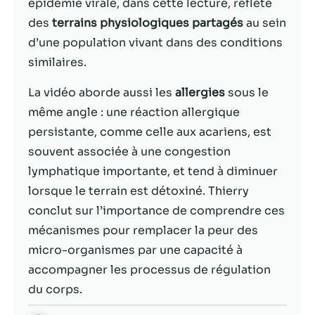
possible lors
épidémie virale, dans cette lecture, reflète
de votre visite.
des
terrains physiologiques partagés
au sein
Si vous refusez
d’une population vivant dans des conditions
ces cookies,
certaines
similaires.
fonctionnalités
disparaîtront
La vidéo aborde aussi les
allergies
sous le
du site Web.
même angle : une réaction allergique
persistante, comme celle aux acariens, est
souvent associée à une congestion
Marketing
En partageant
lymphatique importante, et tend à diminuer
votre intérêt et
lorsque le terrain est détoxiné. Thierry
votre
conclut sur l’importance de comprendre ces
comportement
lorsque vous
mécanismes pour remplacer la peur des
visitez notre
micro-organismes par une capacité à
site, vous
accompagner les processus de régulation
augmentez les
chances de
du corps.
voir du