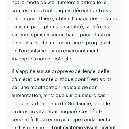
possible lors
notre mode de vie : lumière artificielle le
de votre visite.
soir, rythmes biologiques dérèglés, stress
Si vous refusez
chronique. Thierry utilise l’image des enfants
ces cookies,
certaines
dans un parc, pleins de vitalité, face à des
fonctionnalités
parents épuisés sur un banc, pour illustrer
disparaîtront
ce qu’il appelle un « essorage » progressif
du site Web.
de l’organisme par un environnement
inadapté à notre biologie.
Marketing
En partageant
Il s’appuie sur sa propre expérience, celle
votre intérêt et
d’un état de santé critique dont il est sorti
votre
par une modification radicale de son
comportement
lorsque vous
alimentation, ainsi que sur plusieurs cas
visitez notre
concrets, dont celui de Guillaume, dont le
site, vous
pronostic vital était engagé. Ces récits
augmentez les
chances de
servent à illustrer un principe fondamental
voir du
de l’hygiénisme :
tout système vivant revient