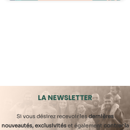
LA NEWSLETTER
Si vous désirez recevoir les
dernières
nouveautés, exclusivités
et également
contrer la