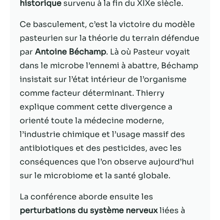
historique
survenu à la fin du XIXe siècle.
Statistiques
Ce basculement, c’est la victoire du modèle
Afin que nous
pasteurien sur la théorie du terrain défendue
puissions
par
Antoine Béchamp
. Là où Pasteur voyait
améliorer la
fonctionnalité
dans le microbe l’ennemi à abattre, Béchamp
et la structure
insistait sur l’état intérieur de l’organisme
du site Web,
comme facteur déterminant. Thierry
en fonction
de la façon
explique comment cette divergence a
dont le site
orienté toute la médecine moderne,
Web est
l’industrie chimique et l’usage massif des
utilisé.
antibiotiques et des pesticides, avec les
conséquences que l’on observe aujourd’hui
Experience
sur le microbiome et la santé globale.
Afin que notre
site Web
La conférence aborde ensuite les
fonctionne
perturbations du système nerveux
liées à
aussi bien que