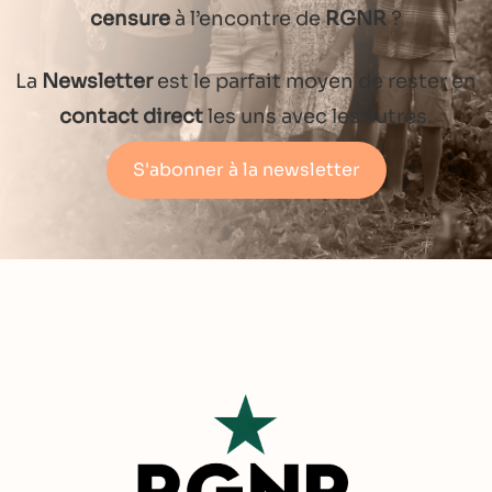
censure
à l’encontre de
RGNR
?
La
Newsletter
est le parfait moyen de rester en
contact direct
les uns avec les autres.
S'abonner à la newsletter