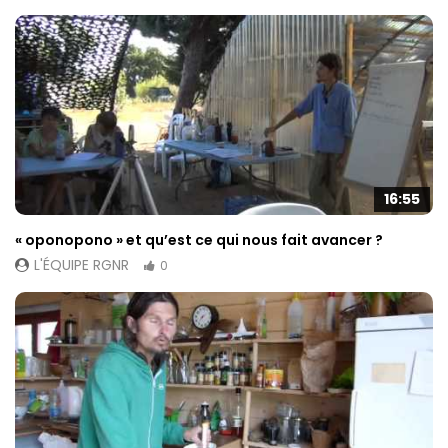
16:55
« oponopono » et qu’est ce qui nous fait avancer ?
L'ÉQUIPE RGNR
0