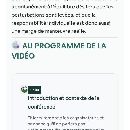
contenu et des
spontanément à l’équilibre
dès lors que les
offres
personnalisés.
perturbations sont levées, et que la
responsabilité individuelle est donc aussi
une marge de manœuvre réelle.
AU PROGRAMME DE LA
VIDÉO
0:00
Introduction et contexte de la
conférence
Thierry remercie les organisateurs et
annonce qu’il ne parlera pas
uniquement d’alimentation mais d’un