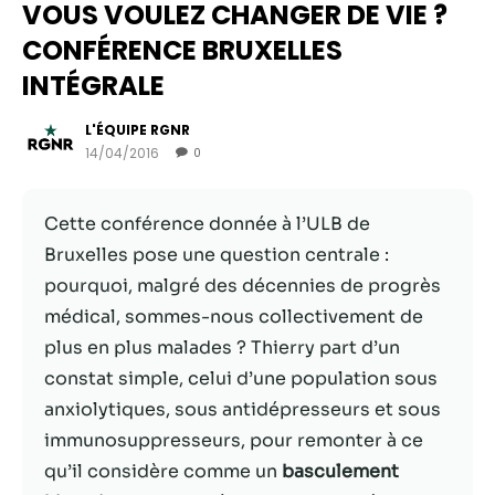
VOUS VOULEZ CHANGER DE VIE ?
CONFÉRENCE BRUXELLES
INTÉGRALE
L'ÉQUIPE RGNR
14/04/2016
0
Cette conférence donnée à l’ULB de
Bruxelles pose une question centrale :
pourquoi, malgré des décennies de progrès
Nécessaire
médical, sommes-nous collectivement de
Ces cookies ne
plus en plus malades ? Thierry part d’un
sont pas
facultatifs. Ils
constat simple, celui d’une population sous
sont
anxiolytiques, sous antidépresseurs et sous
nécessaires au
immunosuppresseurs, pour remonter à ce
fonctionnement
du site Web.
qu’il considère comme un
basculement