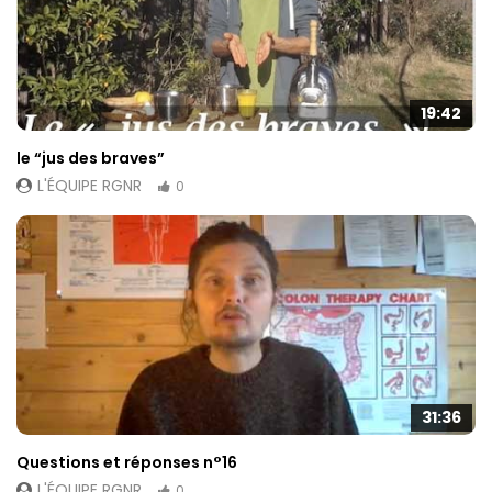
contenu et des
offres
personnalisés.
19:42
le “jus des braves”
L'ÉQUIPE RGNR
0
31:36
Questions et réponses n°16
L'ÉQUIPE RGNR
0