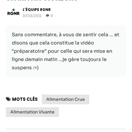
L'ÉQUIPE RGNR
31/03/2012
0
Sans commentaire, à vous de sentir cela … et
disons que cela constitue la vidéo
“préparatoire” pour celle qui sera mise en
ligne demain matin …je gère toujours le
suspens :=)
Nécessaire
Ces cookies ne
sont pas
MOTS CLÉS
Alimentation Crue
facultatifs. Ils
sont
Alimentation Vivante
nécessaires au
fonctionnement
du site Web.