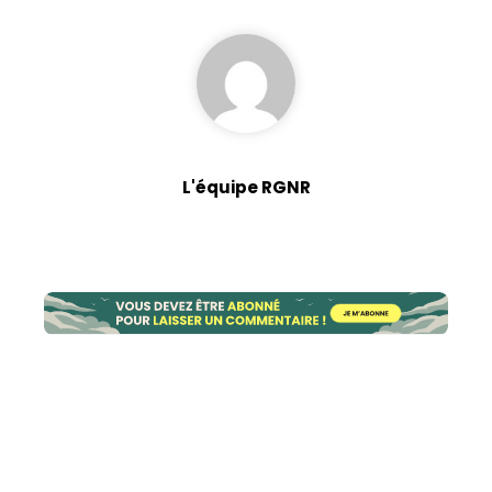
Statistiques
Afin que nous
puissions
améliorer la
fonctionnalité
et la structure
L'équipe RGNR
du site Web,
en fonction
de la façon
dont le site
Web est
utilisé.
Experience
Afin que notre
site Web
fonctionne
aussi bien que