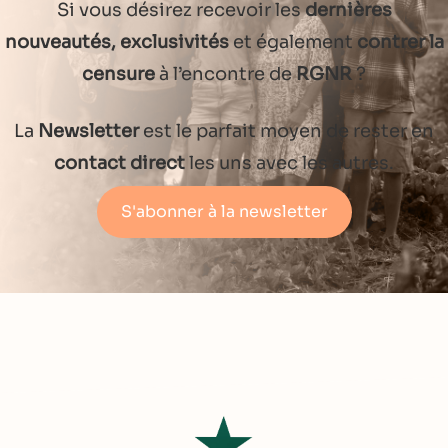
Si vous désirez recevoir les
dernières
nouveautés, exclusivités
et également
contrer la
censure
à l’encontre de
RGNR
?
La
Newsletter
est le parfait moyen de rester en
contact direct
les uns avec les autres.
S'abonner à la newsletter