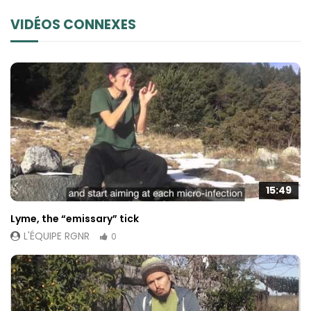
possible lors
de votre visite.
VIDÉOS CONNEXES
Si vous refusez
ces cookies,
certaines
fonctionnalités
disparaîtront
du site Web.
Marketing
En partageant
votre intérêt et
15:49
votre
comportement
Lyme, the “emissary” tick
lorsque vous
L'ÉQUIPE RGNR
0
visitez notre
site, vous
augmentez les
chances de
voir du