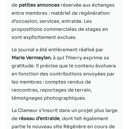
de
petites annonces
réservée aux échanges
Statistiques
entre membres : matériel de régénération
Afin que nous
d’occasion, services, entraide. Les
puissions
propositions commerciales de stages en
améliorer la
sont explicitement exclues.
fonctionnalité
et la structure
du site Web,
Le journal a été entièrement réalisé par
en fonction
Marie Vermeylen
, à qui Thierry exprime sa
de la façon
gratitude. Il précise que le contenu évoluera
dont le site
Web est
en fonction des contributions envoyées par
utilisé.
les membres : comptes rendus de
rencontres, reportages de terrain,
témoignages photographiques.
Experience
Afin que notre
La Clameur s’inscrit dans un projet plus large
site Web
fonctionne
de
réseau d’entraide
, dont fait également
aussi bien que
partie le nouveau site Régénère en cours de