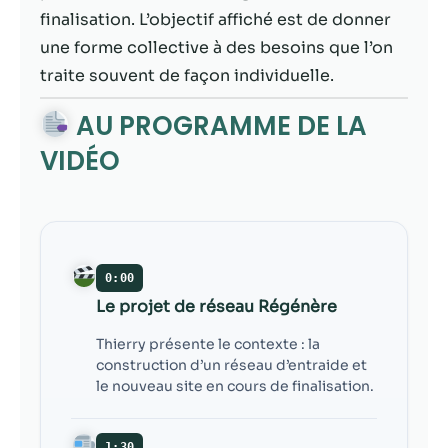
possible lors
finalisation. L’objectif affiché est de donner
de votre visite.
Si vous refusez
une forme collective à des besoins que l’on
ces cookies,
traite souvent de façon individuelle.
certaines
fonctionnalités
AU PROGRAMME DE LA
disparaîtront
du site Web.
VIDÉO
Marketing
En partageant
votre intérêt et
0:00
votre
comportement
Le projet de réseau Régénère
lorsque vous
Thierry présente le contexte : la
visitez notre
construction d’un réseau d’entraide et
site, vous
le nouveau site en cours de finalisation.
augmentez les
chances de
voir du
1:30