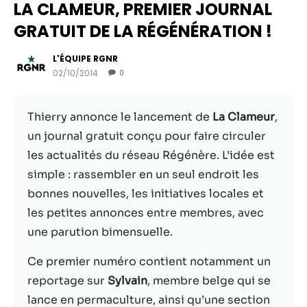
LA CLAMEUR, PREMIER JOURNAL
GRATUIT DE LA RÉGÉNÉRATION !
L'ÉQUIPE RGNR
02/10/2014
0
Thierry annonce le lancement de
La Clameur
,
un journal gratuit conçu pour faire circuler
les actualités du réseau Régénère. L’idée est
simple : rassembler en un seul endroit les
Nécessaire
bonnes nouvelles, les initiatives locales et
Ces cookies ne
les petites annonces entre membres, avec
sont pas
une parution bimensuelle.
facultatifs. Ils
sont
Ce premier numéro contient notamment un
nécessaires au
fonctionnement
reportage sur
Sylvain
, membre belge qui se
du site Web.
lance en permaculture, ainsi qu’une section