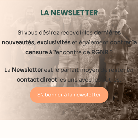
LA NEWSLETTER
Si vous désirez recevoir les
dernières
nouveautés, exclusivités
et également
contrer la
censure
à l’encontre de
RGNR
?
La
Newsletter
est le parfait moyen de rester en
contact direct
les uns avec les autres.
S'abonner à la newsletter