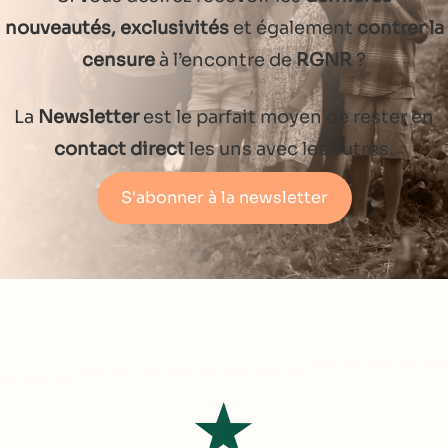
nouveautés, exclusivités
et également
contrer la
censure
à l’encontre de
RGNR
?
La
Newsletter
est le parfait moyen de rester en
contact direct
les uns avec les autres.
S'abonner à la newsletter