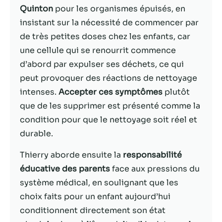
Quinton
pour les organismes épuisés, en
Statistiques
insistant sur la nécessité de commencer par
Afin que nous
de très petites doses chez les enfants, car
puissions
une cellule qui se renourrit commence
améliorer la
d’abord par expulser ses déchets, ce qui
fonctionnalité
et la structure
peut provoquer des réactions de nettoyage
du site Web,
intenses.
Accepter ces symptômes
plutôt
en fonction
que de les supprimer est présenté comme la
de la façon
dont le site
condition pour que le nettoyage soit réel et
Web est
durable.
utilisé.
Thierry aborde ensuite la
responsabilité
éducative des parents
face aux pressions du
Experience
Afin que notre
système médical, en soulignant que les
site Web
choix faits pour un enfant aujourd’hui
fonctionne
conditionnent directement son état
aussi bien que