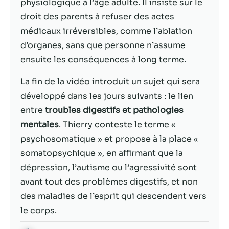
possible lors
physiologique à l’âge adulte. Il insiste sur le
de votre visite.
droit des parents à refuser des actes
Si vous refusez
médicaux irréversibles, comme l’ablation
ces cookies,
certaines
d’organes, sans que personne n’assume
fonctionnalités
ensuite les conséquences à long terme.
disparaîtront
du site Web.
La fin de la vidéo introduit un sujet qui sera
développé dans les jours suivants : le lien
entre
troubles digestifs et pathologies
Marketing
En partageant
mentales
. Thierry conteste le terme «
votre intérêt et
psychosomatique » et propose à la place «
votre
somatopsychique », en affirmant que la
comportement
lorsque vous
dépression, l’autisme ou l’agressivité sont
visitez notre
avant tout des problèmes digestifs, et non
site, vous
des maladies de l’esprit qui descendent vers
augmentez les
chances de
le corps.
voir du