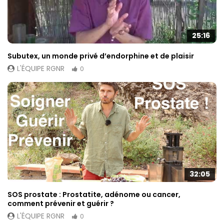
25:16
Subutex, un monde privé d’endorphine et de plaisir
L'ÉQUIPE RGNR
0
32:05
SOS prostate : Prostatite, adénome ou cancer,
comment prévenir et guérir ?
L'ÉQUIPE RGNR
0