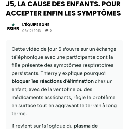
J5, LA CAUSE DES ENFANTS. POUR
ACCEPTER ENFIN LES SYMPTÔMES
L'ÉQUIPE RGNR
06/12/2013
0
Cette vidéo de jour 5 s’ouvre sur un échange
téléphonique avec une participante dont la
fille présente des symptômes respiratoires
persistants. Thierry y explique pourquoi
Nécessaire
bloquer les réactions d’élimination
chez un
Ces cookies ne
enfant, avec de la ventoline ou des
sont pas
médicaments asséchants, règle le problème
facultatifs. Ils
sont
en surface tout en aggravant le terrain à long
nécessaires au
terme.
fonctionnement
du site Web.
Il revient sur la logique du
plasma de