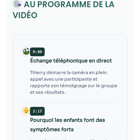
contenu et des
AU PROGRAMME DE LA
offres
VIDÉO
personnalisés.
0:00
Échange téléphonique en direct
Thierry démarre la caméra en plein
appel avec une participante et
rapporte son témoignage sur le groupe
et ses résultats.
2:17
Pourquoi les enfants font des
symptômes forts