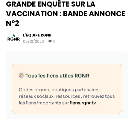
GRANDE ENQUÊTE SUR LA
VACCINATION : BANDE ANNONCE
N°2
L'ÉQUIPE RGNR
05/10/2020
0
Tous les liens utiles RGNR
Nécessaire
Ces cookies ne
Codes promo, boutiques partenaires,
sont pas
réseaux sociaux, ressources : retrouvez tous
facultatifs. Ils
les liens importants sur
liens.rgnr.tv
.
sont
nécessaires au
fonctionnement
du site Web.