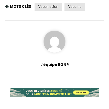
MOTS CLÉS
Vaccination
Vaccins
Statistiques
Afin que nous
puissions
améliorer la
fonctionnalité
et la structure
du site Web,
en fonction
de la façon
dont le site
Web est
L'équipe RGNR
utilisé.
Experience
Afin que notre
site Web
fonctionne
aussi bien que