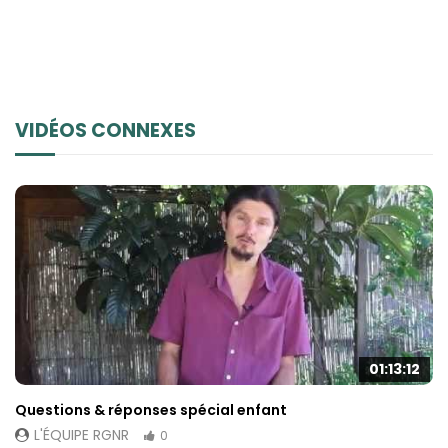
possible lors
de votre visite.
Si vous refusez
ces cookies,
certaines
fonctionnalités
VIDÉOS CONNEXES
disparaîtront
du site Web.
Marketing
En partageant
votre intérêt et
votre
comportement
lorsque vous
visitez notre
site, vous
01:13:12
augmentez les
chances de
Questions & réponses spécial enfant
voir du
L'ÉQUIPE RGNR
0