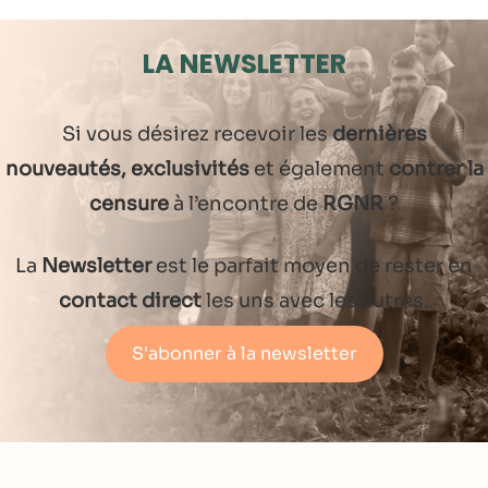
LA NEWSLETTER
Si vous désirez recevoir les
dernières
nouveautés, exclusivités
et également
contrer la
censure
à l’encontre de
RGNR
?
La
Newsletter
est le parfait moyen de rester en
contact direct
les uns avec les autres.
S'abonner à la newsletter