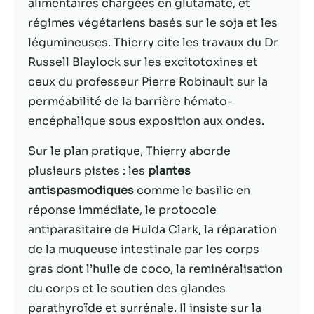
possible lors
alimentaires chargées en glutamate, et
de votre visite.
régimes végétariens basés sur le soja et les
Si vous refusez
légumineuses. Thierry cite les travaux du Dr
ces cookies,
certaines
Russell Blaylock sur les excitotoxines et
fonctionnalités
ceux du professeur Pierre Robinault sur la
disparaîtront
perméabilité de la barrière hémato-
du site Web.
encéphalique sous exposition aux ondes.
Sur le plan pratique, Thierry aborde
Marketing
En partageant
plusieurs pistes : les
plantes
votre intérêt et
antispasmodiques
comme le basilic en
votre
réponse immédiate, le protocole
comportement
lorsque vous
antiparasitaire de Hulda Clark, la réparation
visitez notre
de la muqueuse intestinale par les corps
site, vous
gras dont l’huile de coco, la reminéralisation
augmentez les
chances de
du corps et le soutien des glandes
voir du
parathyroïde et surrénale. Il insiste sur la