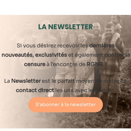
LA NEWSLETTER
Si vous désirez recevoir les
dernières
nouveautés, exclusivités
et également
contrer la
censure
à l’encontre de
RGNR
?
La
Newsletter
est le parfait moyen de rester en
contact direct
les uns avec les autres.
S'abonner à la newsletter