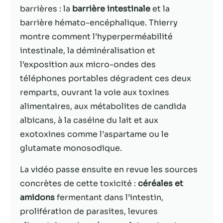
barrières : la
barrière intestinale
et la
Statistiques
barrière hémato-encéphalique. Thierry
Afin que nous
montre comment l’hyperperméabilité
puissions
intestinale, la déminéralisation et
améliorer la
l’exposition aux micro-ondes des
fonctionnalité
et la structure
téléphones portables dégradent ces deux
du site Web,
remparts, ouvrant la voie aux toxines
en fonction
alimentaires, aux métabolites de candida
de la façon
dont le site
albicans, à la caséine du lait et aux
Web est
exotoxines comme l’aspartame ou le
utilisé.
glutamate monosodique.
La vidéo passe ensuite en revue les sources
Experience
Afin que notre
concrètes de cette toxicité :
céréales et
site Web
amidons
fermentant dans l’intestin,
fonctionne
prolifération de parasites, levures
aussi bien que