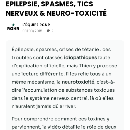
EPILEPSIE, SPASMES, TICS
NERVEUX & NEURO-TOXICITÉ
L'ÉQUIPE RGNR
03/03/2015
0
Épilepsie, spasmes, crises de tétanie : ces
troubles sont classés
idiopathiques
faute
d’explication officielle, mais Thierry propose
une lecture différente. Il les relie tous à un
Nécessaire
même mécanisme, la
neurotoxicité
, c’est-à-
Ces cookies ne
dire l’accumulation de substances toxiques
sont pas
dans le système nerveux central, là où elles
facultatifs. Ils
sont
n’auraient jamais dû arriver.
nécessaires au
fonctionnement
Pour comprendre comment ces toxines y
du site Web.
parviennent, la vidéo détaille le rôle de deux