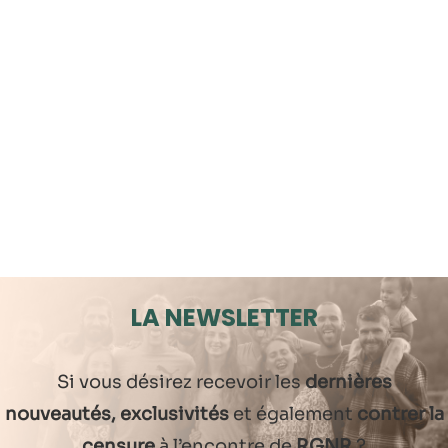
LA NEWSLETTER
Si vous désirez recevoir les
dernières
nouveautés, exclusivités
et également
contrer la
censure
à l’encontre de
RGNR
?