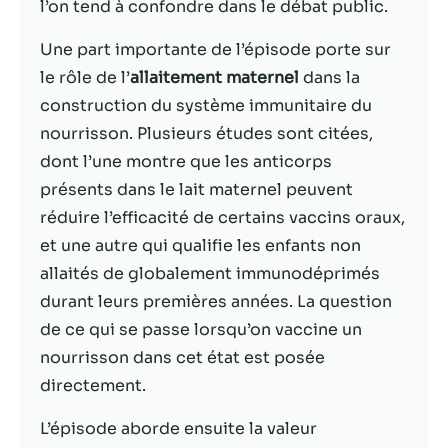
l’on tend à confondre dans le débat public.
Statistiques
Une part importante de l’épisode porte sur
Afin que nous
le rôle de l’
allaitement maternel
dans la
puissions
construction du système immunitaire du
améliorer la
fonctionnalité
nourrisson. Plusieurs études sont citées,
et la structure
dont l’une montre que les anticorps
du site Web,
présents dans le lait maternel peuvent
en fonction
de la façon
réduire l’efficacité de certains vaccins oraux,
dont le site
et une autre qui qualifie les enfants non
Web est
allaités de globalement immunodéprimés
utilisé.
durant leurs premières années. La question
de ce qui se passe lorsqu’on vaccine un
Experience
nourrisson dans cet état est posée
Afin que notre
directement.
site Web
fonctionne
L’épisode aborde ensuite la valeur
aussi bien que