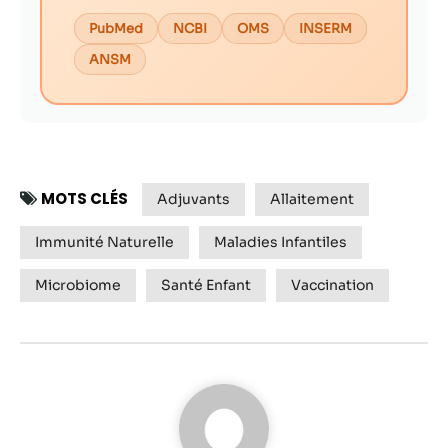
PubMed
NCBI
OMS
INSERM
ANSM
MOTS CLÉS
Adjuvants
Allaitement
Immunité Naturelle
Maladies Infantiles
Microbiome
Santé Enfant
Vaccination