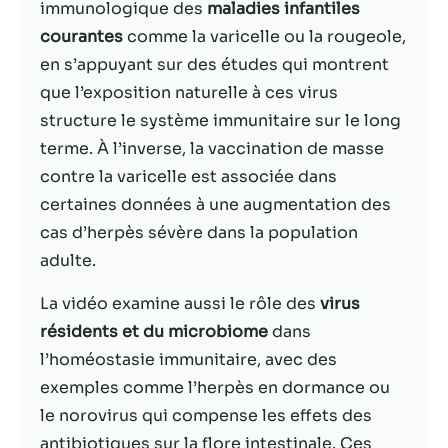
possible lors
immunologique des
maladies infantiles
de votre visite.
courantes
comme la varicelle ou la rougeole,
Si vous refusez
en s’appuyant sur des études qui montrent
ces cookies,
certaines
que l’exposition naturelle à ces virus
fonctionnalités
structure le système immunitaire sur le long
disparaîtront
terme. À l’inverse, la vaccination de masse
du site Web.
contre la varicelle est associée dans
certaines données à une augmentation des
Marketing
cas d’herpès sévère dans la population
En partageant
adulte.
votre intérêt et
votre
La vidéo examine aussi le rôle des
virus
comportement
lorsque vous
résidents et du microbiome
dans
visitez notre
l’homéostasie immunitaire, avec des
site, vous
exemples comme l’herpès en dormance ou
augmentez les
chances de
le norovirus qui compense les effets des
voir du
antibiotiques sur la flore intestinale. Ces