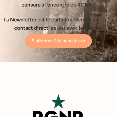
censure
à l’encontre de
RGNR
?
La
Newsletter
est le parfait moyen de rester en
contact direct
les uns avec les autres.
S'abonner à la newsletter