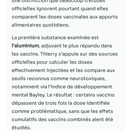
une distinction que beaucoup d’études
officielles ignorent pourtant quand elles
Statistiques
comparent les doses vaccinales aux apports
Afin que nous
alimentaires quotidiens.
puissions
améliorer la
La première substance examinée est
fonctionnalité
et la structure
l’aluminium
, adjuvant le plus répandu dans
du site Web,
les vaccins. Thierry s’appuie sur des sources
en fonction
officielles pour calculer les doses
de la façon
dont le site
effectivement injectées et les compare aux
Web est
seuils reconnus comme neurotoxiques,
utilisé.
notamment via l’indice de développement
mental Bayley. Le résultat : certains vaccins
Experience
dépassent de trois fois la dose identifiée
Afin que notre
comme problématique, sans que les effets
site Web
cumulatifs des vaccins combinés aient été
fonctionne
aussi bien que
étudiés.