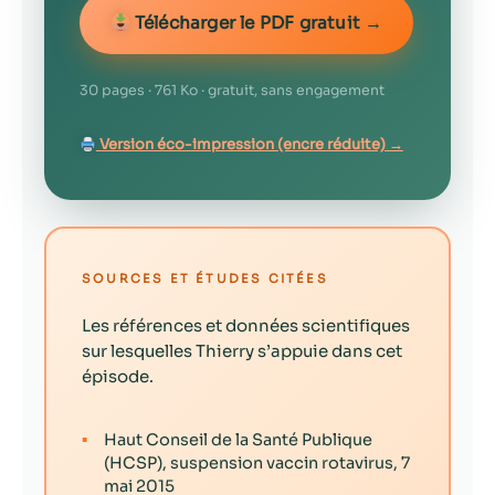
Télécharger le PDF gratuit →
30 pages · 761 Ko · gratuit, sans engagement
Version éco-impression (encre réduite) →
SOURCES ET ÉTUDES CITÉES
Les références et données scientifiques
sur lesquelles Thierry s’appuie dans cet
épisode.
▪
Haut Conseil de la Santé Publique
(HCSP), suspension vaccin rotavirus, 7
mai 2015