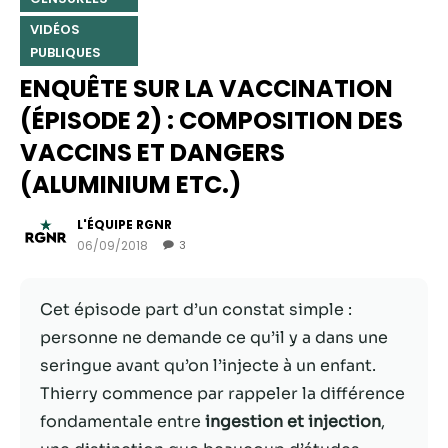
VIDÉOS
PUBLIQUES
ENQUÊTE SUR LA VACCINATION
(ÉPISODE 2) : COMPOSITION DES
VACCINS ET DANGERS
(ALUMINIUM ETC.)
L'ÉQUIPE RGNR
06/09/2018
3
Nécessaire
Ces cookies ne
Cet épisode part d’un constat simple :
sont pas
personne ne demande ce qu’il y a dans une
facultatifs. Ils
sont
seringue avant qu’on l’injecte à un enfant.
nécessaires au
Thierry commence par rappeler la différence
fonctionnement
fondamentale entre
ingestion et injection
,
du site Web.