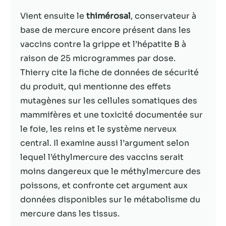
possible lors
de votre visite.
Vient ensuite le
thimérosal
, conservateur à
Si vous refusez
base de mercure encore présent dans les
ces cookies,
vaccins contre la grippe et l’hépatite B à
certaines
fonctionnalités
raison de 25 microgrammes par dose.
disparaîtront
Thierry cite la fiche de données de sécurité
du site Web.
du produit, qui mentionne des effets
mutagènes sur les cellules somatiques des
Marketing
mammifères et une toxicité documentée sur
En partageant
le foie, les reins et le système nerveux
votre intérêt et
central. Il examine aussi l’argument selon
votre
comportement
lequel l’éthylmercure des vaccins serait
lorsque vous
moins dangereux que le méthylmercure des
visitez notre
poissons, et confronte cet argument aux
site, vous
augmentez les
données disponibles sur le métabolisme du
chances de
mercure dans les tissus.
voir du