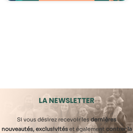
LA NEWSLETTER
Si vous désirez recevoir les
dernières
nouveautés, exclusivités
et également
contrer la