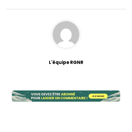
Statistiques
Afin que nous
puissions
améliorer la
fonctionnalité
et la structure
du site Web,
en fonction
L'équipe RGNR
de la façon
dont le site
Web est
utilisé.
Experience
Afin que notre
site Web
fonctionne
aussi bien que