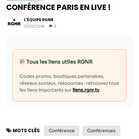
CONFÉRENCE PARIS EN LIVE !
L'ÉQUIPE RGNR
01/02/2018
0
Tous les liens utiles RGNR
Codes promo, boutiques partenaires,
réseaux sociaux, ressources : retrouvez tous
Nécessaire
les liens importants sur
liens.rgnr.tv
.
Ces cookies ne
sont pas
facultatifs. Ils
sont
nécessaires au
fonctionnement
MOTS CLÉS
Conférence
Conférences
du site Web.