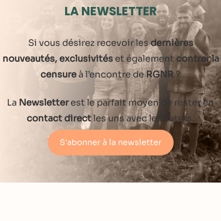
LA NEWSLETTER
Si vous désirez recevoir les
dernières
nouveautés, exclusivités
et également
contrer la
censure
à l’encontre de
RGNR
?
La
Newsletter
est le parfait moyen de rester en
contact direct
les uns avec les autres.
S'abonner à la newsletter