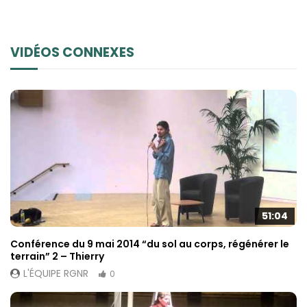
possible lors
de votre visite.
Si vous refusez
ces cookies,
VIDÉOS CONNEXES
certaines
fonctionnalités
disparaîtront
du site Web.
Marketing
En partageant
votre intérêt et
votre
comportement
51:04
lorsque vous
visitez notre
Conférence du 9 mai 2014 “du sol au corps, régénérer le
site, vous
terrain” 2 – Thierry
augmentez les
L'ÉQUIPE RGNR
0
chances de
voir du