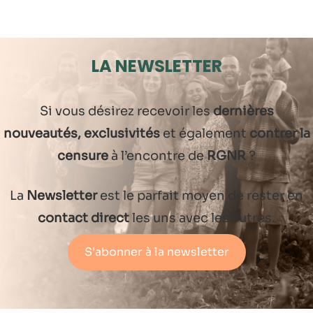
LA NEWSLETTER
Si vous désirez recevoir les
dernières
nouveautés, exclusivités
et également
contrer la
censure
à l’encontre de
RGNR
?
La
Newsletter
est le parfait moyen de rester en
contact direct
les uns avec les autres.
S'abonner à la newsletter