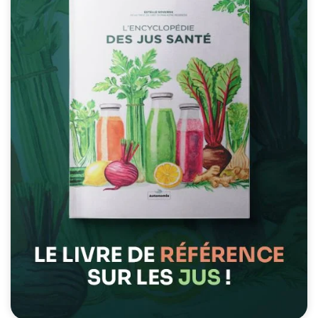
possible lors
de votre visite.
Si vous refusez
ces cookies,
certaines
fonctionnalités
disparaîtront
du site Web.
Marketing
En partageant
votre intérêt et
votre
comportement
lorsque vous
visitez notre
site, vous
augmentez les
chances de
voir du