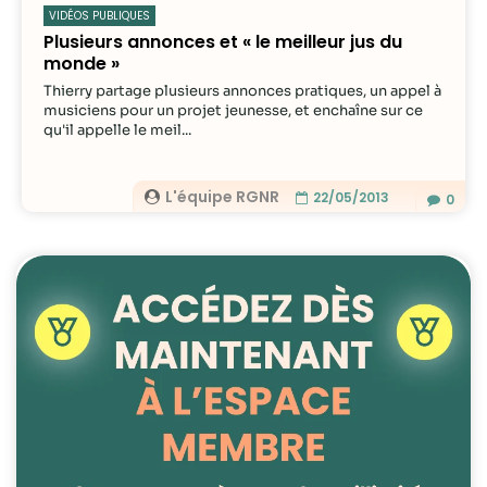
VIDÉOS PUBLIQUES
Plusieurs annonces et « le meilleur jus du
monde »
Thierry partage plusieurs annonces pratiques, un appel à
musiciens pour un projet jeunesse, et enchaîne sur ce
qu'il appelle le meil...
L'équipe RGNR
22/05/2013
0
Nécessaire
Ces cookies ne
sont pas
facultatifs. Ils
sont
nécessaires au
fonctionnement
du site Web.