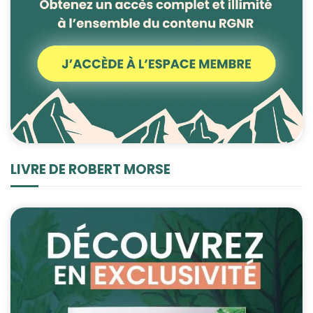
Statistiques
Afin que nous
puissions
améliorer la
fonctionnalité
et la structure
du site Web,
en fonction
de la façon
dont le site
LIVRE DE ROBERT MORSE
Web est
utilisé.
Experience
Afin que notre
site Web
fonctionne
aussi bien que