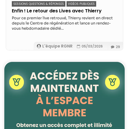
SESSIONS QUESTIONS & RÉPONSES
VIDÉOS PUBLIQUES
Enfin ! Le retour des Lives avec Thierry
Pour ce premier live retrouvé, Thierry revient en direct
depuis le Centre de régénération et lance un rendez-
vous hebdomadaire dédié...
L'équipe RGNR
05/03/2026
29
Nécessaire
Ces cookies ne
sont pas
facultatifs. Ils
sont
nécessaires au
fonctionnement
du site Web.