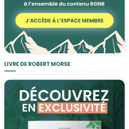
Statistiques
Afin que nous
puissions
améliorer la
fonctionnalité
et la structure
du site Web,
en fonction
de la façon
LIVRE DE ROBERT MORSE
dont le site
Web est
utilisé.
Experience
Afin que notre
site Web
fonctionne
aussi bien que