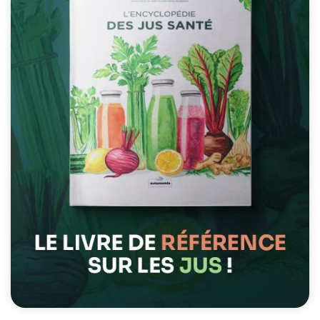
possible lors
de votre visite.
Si vous refusez
ces cookies,
certaines
fonctionnalités
disparaîtront
du site Web.
Marketing
En partageant
votre intérêt et
votre
comportement
lorsque vous
visitez notre
site, vous
augmentez les
chances de
voir du