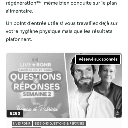
régénération**, même bien conduite sur le plan
alimentaire.
Un point d’entrée utile si vous travaillez déjà sur
votre hygiène physique mais que les résultats
plafonnent.
Nécessaire
Ces cookies ne
sont pas
facultatifs. Ils
sont
nécessaires au
Reg
6280
fonctionnement
du site Web.
LIVES RGNR
SESSIONS QUESTIONS & RÉPONSES