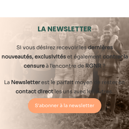
LA NEWSLETTER
Si vous désirez recevoir les
dernières
nouveautés, exclusivités
et également
contrer la
censure
à l’encontre de
RGNR
?
La
Newsletter
est le parfait moyen de rester en
contact direct
les uns avec les autres.
S'abonner à la newsletter