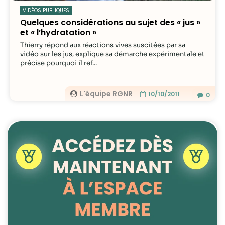
possible lors
VIDÉOS PUBLIQUES
de votre visite.
Quelques considérations au sujet des « jus »
Si vous refusez
et « l’hydratation »
ces cookies,
certaines
Thierry répond aux réactions vives suscitées par sa
fonctionnalités
vidéo sur les jus, explique sa démarche expérimentale et
précise pourquoi il ref...
disparaîtront
du site Web.
L'équipe RGNR
10/10/2011
0
Marketing
En partageant
votre intérêt et
votre
comportement
lorsque vous
visitez notre
site, vous
augmentez les
chances de
voir du