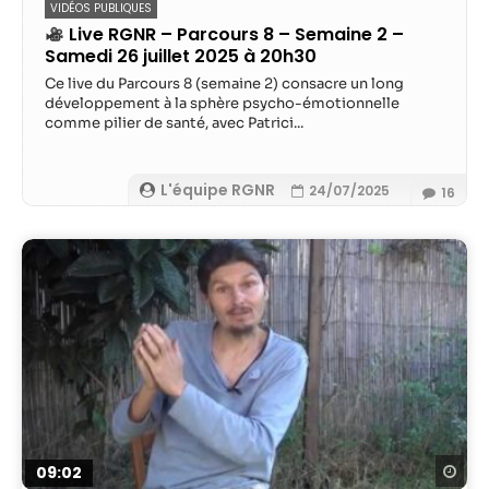
VIDÉOS PUBLIQUES
Live RGNR – Parcours 8 – Semaine 2 –
Statistiques
Samedi 26 juillet 2025 à 20h30
Afin que nous
Ce live du Parcours 8 (semaine 2) consacre un long
puissions
développement à la sphère psycho-émotionnelle
améliorer la
comme pilier de santé, avec Patrici...
fonctionnalité
et la structure
du site Web,
L'équipe RGNR
24/07/2025
16
en fonction
de la façon
dont le site
Web est
utilisé.
Experience
Afin que notre
site Web
fonctionne
aussi bien que
Re
09:02