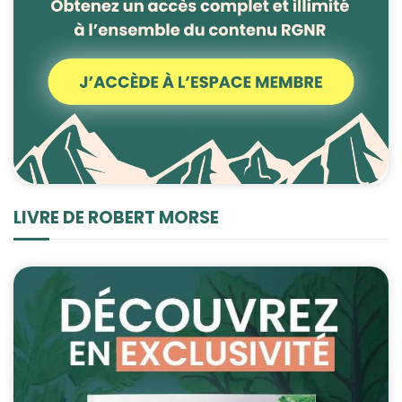
Statistiques
Afin que nous
puissions
améliorer la
fonctionnalité
et la structure
du site Web,
en fonction
de la façon
dont le site
LIVRE DE ROBERT MORSE
Web est
utilisé.
Experience
Afin que notre
site Web
fonctionne
aussi bien que