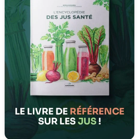
possible lors
de votre visite.
Si vous refusez
ces cookies,
certaines
fonctionnalités
disparaîtront
du site Web.
Marketing
En partageant
votre intérêt et
votre
comportement
lorsque vous
visitez notre
site, vous
augmentez les
chances de
voir du