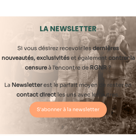
LA NEWSLETTER
Si vous désirez recevoir les
dernières
nouveautés, exclusivités
et également
contrer la
censure
à l’encontre de
RGNR
?
La
Newsletter
est le parfait moyen de rester en
contact direct
les uns avec les autres.
S'abonner à la newsletter