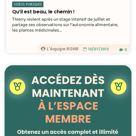
VIDÉOS PUBLIQUES
Qu’il est beau, le chemin !
Thierry revient après un stage intensif de juillet et
partage ses observations sur l'autonomie alimentaire,
les plantes médicinales...
L'équipe RGNR
10/07/2012
0
Nécessaire
Ces cookies ne
sont pas
facultatifs. Ils
sont
nécessaires au
fonctionnement
du site Web.