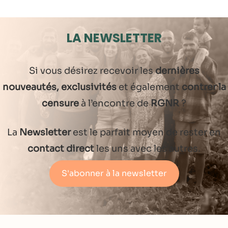
LA NEWSLETTER
Si vous désirez recevoir les
dernières
nouveautés, exclusivités
et également
contrer la
censure
à l’encontre de
RGNR
?
La
Newsletter
est le parfait moyen de rester en
contact direct
les uns avec les autres.
S'abonner à la newsletter