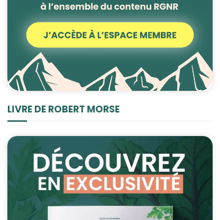
Statistiques
Afin que nous
puissions
améliorer la
fonctionnalité
et la structure
du site Web,
en fonction
de la façon
LIVRE DE ROBERT MORSE
dont le site
Web est
utilisé.
Experience
Afin que notre
site Web
fonctionne
aussi bien que