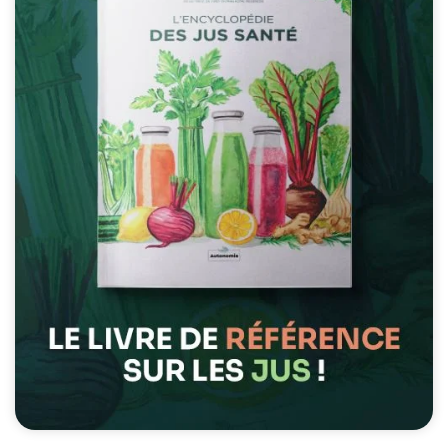
possible lors
de votre visite.
Si vous refusez
ces cookies,
certaines
fonctionnalités
disparaîtront
du site Web.
Marketing
En partageant
votre intérêt et
votre
comportement
lorsque vous
visitez notre
site, vous
augmentez les
chances de
voir du