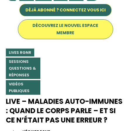
DÉJÀ ABONNÉ ? CONNECTEZ VOUS ICI
DÉCOUVREZ LE NOUVEL ESPACE
MEMBRE
LIVES RGNR
SESSIONS
QUESTIONS &
RÉPONSES
Nécessaire
VIDÉOS
Ces cookies ne
PUBLIQUES
sont pas
facultatifs. Ils
LIVE – MALADIES AUTO-IMMUNES
sont
: QUAND LE CORPS PARLE – ET SI
nécessaires au
fonctionnement
CE N’ÉTAIT PAS UNE ERREUR ?
du site Web.