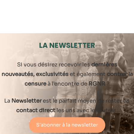
LA NEWSLETTER
Si vous désirez recevoir les
dernières
nouveautés, exclusivités
et également
contrer la
censure
à l’encontre de
RGNR
?
La
Newsletter
est le parfait moyen de rester en
contact direct
les uns avec les autres.
S'abonner à la newsletter