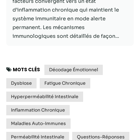
facteurs convergent vers un état
possible lors
de votre visite.
d’inflammation chronique qui maintient le
Si vous refusez
système immunitaire en mode alerte
ces cookies,
permanent. Les mécanismes
certaines
fonctionnalités
immunologiques sont détaillés de façon...
disparaîtront
du site Web.
Marketing
MOTS CLÉS
Décodage Émotionnel
En partageant
votre intérêt et
Dysbiose
Fatigue Chronique
votre
comportement
Hyperperméabilité Intestinale
lorsque vous
visitez notre
Inflammation Chronique
site, vous
augmentez les
Maladies Auto-Immunes
chances de
voir du
Perméabilité Intestinale
Questions-Réponses