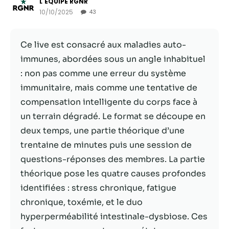
L'ÉQUIPE RGNR
10/10/2025
43
Statistiques
Afin que nous
Ce live est consacré aux maladies auto-
puissions
améliorer la
immunes, abordées sous un angle inhabituel
fonctionnalité
: non pas comme une erreur du système
et la structure
immunitaire, mais comme une tentative de
du site Web,
en fonction
compensation intelligente du corps face à
de la façon
un terrain dégradé. Le format se découpe en
dont le site
deux temps, une partie théorique d’une
Web est
utilisé.
trentaine de minutes puis une session de
questions-réponses des membres. La partie
théorique pose les quatre causes profondes
Experience
identifiées : stress chronique, fatigue
Afin que notre
site Web
chronique, toxémie, et le duo
fonctionne
hyperperméabilité intestinale-dysbiose. Ces
aussi bien que