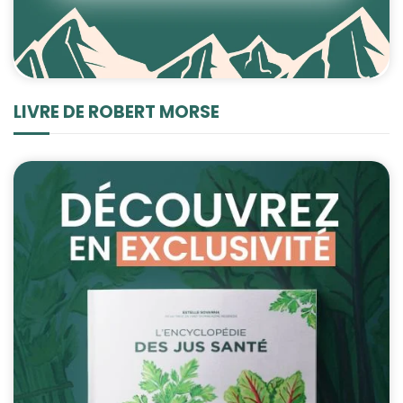
Statistiques
Afin que nous
puissions
améliorer la
LIVRE DE ROBERT MORSE
fonctionnalité
et la structure
du site Web,
en fonction
de la façon
dont le site
Web est
utilisé.
Experience
Afin que notre
site Web
fonctionne
aussi bien que