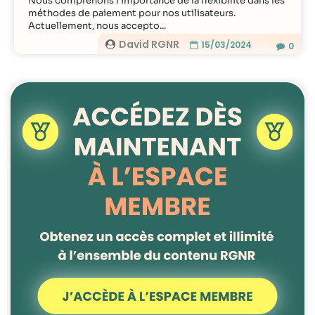
Nous comprenons l’importance de la flexibilité dans les
méthodes de paiement pour nos utilisateurs.
Actuellement, nous accepto...
David RGNR
15/03/2024
0
Nécessaire
Ces cookies ne
sont pas
facultatifs. Ils
sont
nécessaires au
fonctionnement
du site Web.