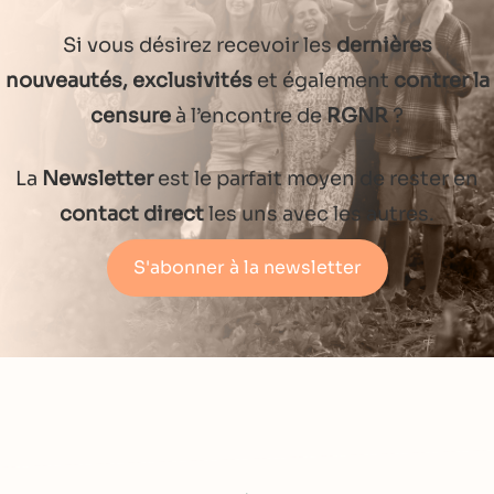
Si vous désirez recevoir les
dernières
nouveautés, exclusivités
et également
contrer la
censure
à l’encontre de
RGNR
?
La
Newsletter
est le parfait moyen de rester en
contact direct
les uns avec les autres.
S'abonner à la newsletter