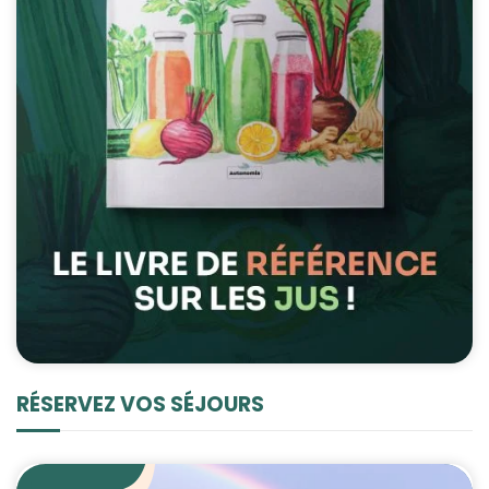
possible lors
de votre visite.
Si vous refusez
ces cookies,
certaines
fonctionnalités
disparaîtront
du site Web.
Marketing
En partageant
votre intérêt et
votre
comportement
lorsque vous
visitez notre
RÉSERVEZ VOS SÉJOURS
site, vous
augmentez les
chances de
voir du