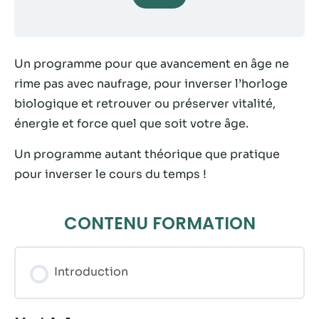
Statistiques
Afin que nous
puissions
Un programme pour que avancement en âge ne
améliorer la
rime pas avec naufrage, pour inverser l’horloge
fonctionnalité
biologique et retrouver ou préserver vitalité,
et la structure
du site Web,
énergie et force quel que soit votre âge.
en fonction
de la façon
Un programme autant théorique que pratique
dont le site
pour inverser le cours du temps !
Web est
utilisé.
CONTENU FORMATION
Experience
Afin que notre
Introduction
site Web
fonctionne
aussi bien que