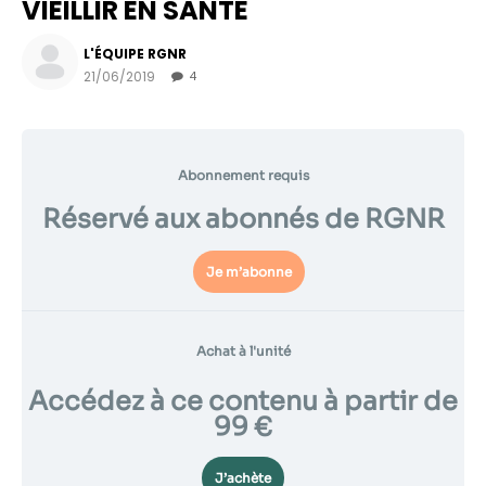
VIEILLIR EN SANTÉ
L'ÉQUIPE RGNR
21/06/2019
4
Abonnement requis
Réservé aux abonnés de RGNR
Je m’abonne
Nécessaire
Ces cookies ne
sont pas
Achat à l'unité
facultatifs. Ils
sont
Accédez à ce contenu à partir de
nécessaires au
99 €
fonctionnement
du site Web.
J’achète