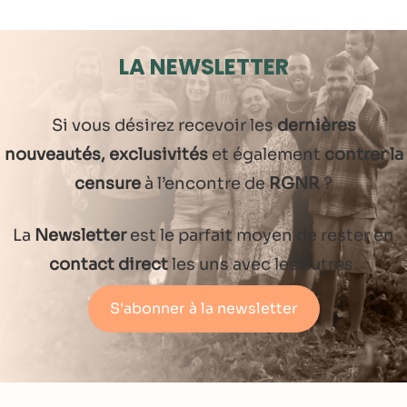
LA NEWSLETTER
Si vous désirez recevoir les
dernières
nouveautés, exclusivités
et également
contrer la
censure
à l’encontre de
RGNR
?
La
Newsletter
est le parfait moyen de rester en
contact direct
les uns avec les autres.
S'abonner à la newsletter