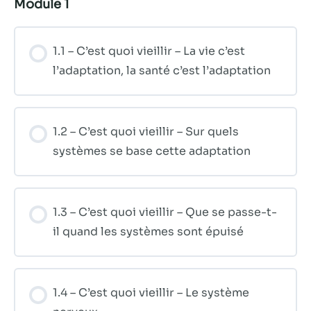
possible lors
Module 1
de votre visite.
Si vous refusez
ces cookies,
1.1 – C’est quoi vieillir – La vie c’est
certaines
l’adaptation, la santé c’est l’adaptation
fonctionnalités
disparaîtront
du site Web.
1.2 – C’est quoi vieillir – Sur quels
systèmes se base cette adaptation
Marketing
En partageant
votre intérêt et
votre
comportement
1.3 – C’est quoi vieillir – Que se passe-t-
lorsque vous
il quand les systèmes sont épuisé
visitez notre
site, vous
augmentez les
chances de
1.4 – C’est quoi vieillir – Le système
voir du