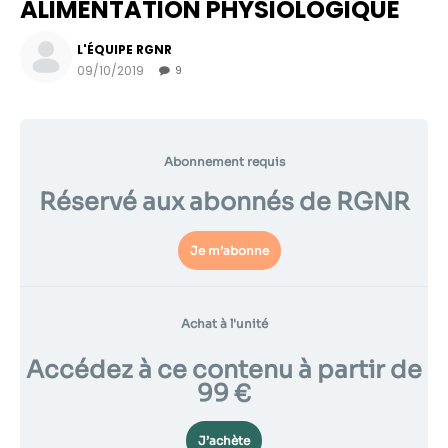
ALIMENTATION PHYSIOLOGIQUE
L'ÉQUIPE RGNR
09/10/2019
9
Abonnement requis
Réservé aux abonnés de RGNR
Je m’abonne
Nécessaire
Ces cookies ne
sont pas
Achat à l'unité
facultatifs. Ils
sont
Accédez à ce contenu à partir de
nécessaires au
99 €
fonctionnement
du site Web.
J’achète