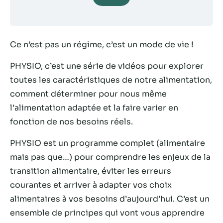
Statistiques
Afin que nous
puissions
Ce n’est pas un régime, c’est un mode de vie !
améliorer la
fonctionnalité
PHYSIO, c’est une série de vidéos pour explorer
et la structure
toutes les caractéristiques de notre alimentation,
du site Web,
comment déterminer pour nous même
en fonction
de la façon
l’alimentation adaptée et la faire varier en
dont le site
fonction de nos besoins réels.
Web est
utilisé.
PHYSIO est un programme complet (alimentaire
mais pas que…) pour comprendre les enjeux de la
transition alimentaire, éviter les erreurs
Experience
Afin que notre
courantes et arriver à adapter vos choix
site Web
alimentaires à vos besoins d’aujourd’hui. C’est un
fonctionne
ensemble de principes qui vont vous apprendre
aussi bien que