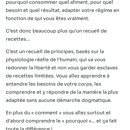
possible lors
pourquoi consommer quel aliment, pour quel
de votre visite.
besoin et quel résultat, adapter votre régime en
Si vous refusez
fonction de qui vous êtes vraiment.
ces cookies,
certaines
C’est donc beaucoup plus qu’un recueil de
fonctionnalités
disparaîtront
recettes…
du site Web.
C’est un recueil de principes, basés sur la
physiologie réelle de l’humain, qui va vous
Marketing
redonner la liberté et non vous garder esclaves
En partageant
de recettes limitées. Vous allez apprendre à
votre intérêt et
votre
entendre les besoins de votre corps, les
comportement
comprendre et y répondre de la manière la plus
lorsque vous
adaptée sans aucune démarche dogmatique.
visitez notre
site, vous
En plus du « comment » vous allez surtout et
augmentez les
chances de
d’abord comprendre le « pourquoi »… et ça fait
voir du
toute la différence !